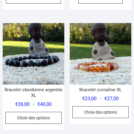
Bracelet obsidienne argentée
Bracelet cornaline XL
XL
Plage
€
23,00
€
27,00
–
Plage
€
36,00
€
40,00
–
de
Ce
de
Choix des options
prix :
Ce
pr
Choix des options
prix :
€23,00
produit
a
€36,00
à
a
pl
à