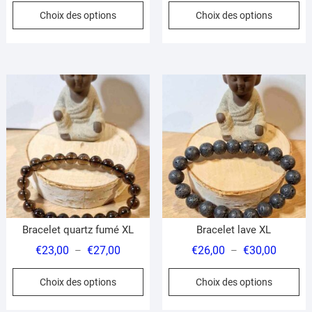
Ce
Ce
Choix des options
Choix des options
prix :
prix :
produit
pr
€32,00
€23,00
a
a
à
à
plusieurs
pl
€36,00
€27,00
variations.
var
Les
Le
options
op
peuvent
pe
être
êt
choisies
ch
sur
su
la
la
page
pa
du
du
Bracelet quartz fumé XL
Bracelet lave XL
produit
pr
Plage
Plage
€
23,00
€
27,00
€
26,00
€
30,00
–
–
de
de
Ce
Ce
Choix des options
Choix des options
prix :
prix :
produit
pr
€23,00
€26,00
a
a