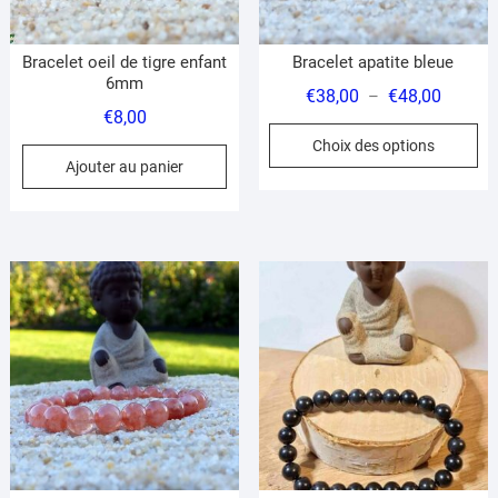
page
du
produit
Bracelet oeil de tigre enfant
Bracelet apatite bleue
6mm
Plage
€
38,00
€
48,00
–
€
8,00
de
Ce
Choix des options
prix :
pr
Ajouter au panier
€38,00
a
à
pl
€48,00
var
Le
op
pe
êt
ch
su
la
pa
du