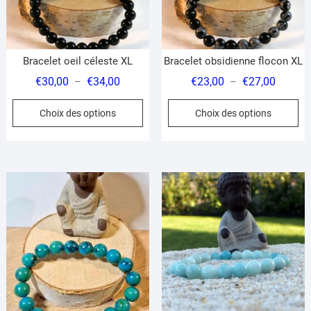
sur
la
la
pa
page
du
du
pr
Bracelet oeil céleste XL
Bracelet obsidienne flocon XL
produit
Plage
Plage
€
30,00
€
34,00
€
23,00
€
27,00
–
–
de
de
Ce
Ce
Choix des options
Choix des options
prix :
prix :
produit
pr
€30,00
€23,00
a
a
à
à
plusieurs
pl
€34,00
€27,00
variations.
var
Les
Le
options
op
peuvent
pe
être
êt
choisies
ch
sur
su
la
la
page
pa