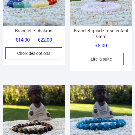
Bracelet 7 chakras
Bracelet quartz rose enfant
6mm
Plage
€
14,00
€
22,00
–
€
8,00
de
Ce
Choix des options
prix :
produit
Lire la suite
€14,00
a
à
plusieurs
€22,00
variations.
Les
options
peuvent
être
choisies
sur
la