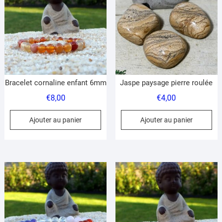
pe
être
êt
choisies
ch
sur
su
la
la
page
pa
du
du
produit
Bracelet cornaline enfant 6mm
Jaspe paysage pierre roulée
pr
€
8,00
€
4,00
Ajouter au panier
Ajouter au panier