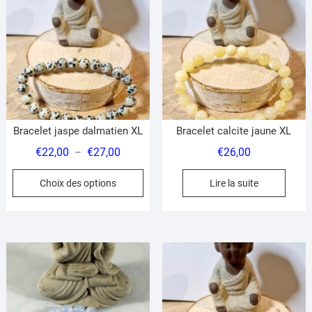
options
op
peuvent
pe
être
êt
choisies
ch
sur
su
la
la
page
pa
du
du
Bracelet jaspe dalmatien XL
Bracelet calcite jaune XL
produit
pr
Plage
€
22,00
€
27,00
€
26,00
–
de
Ce
Choix des options
Lire la suite
prix :
produit
€22,00
a
à
plusieurs
€27,00
variations.
Les
options
peuvent
être