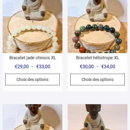
op
pe
êt
ch
su
la
pa
du
Bracelet jade chinois XL
Bracelet héliotrope XL
pr
Plage
Plage
€
29,00
€
33,00
€
30,00
€
34,00
–
–
de
de
Ce
Ce
Choix des options
Choix des options
prix :
prix :
produit
pr
€29,00
€30,00
a
a
à
à
plusieurs
pl
€33,00
€34,00
variations.
var
Les
Le
options
op
peuvent
pe