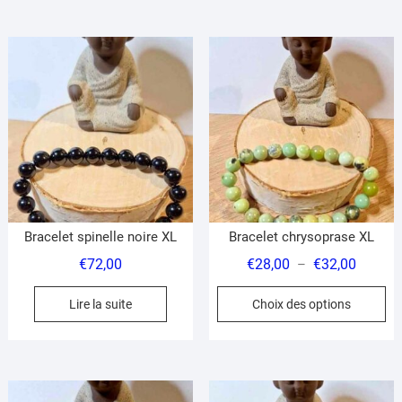
à
à
plusieurs
pl
€27,00
€30,00
variations.
var
Les
Le
options
op
peuvent
pe
être
êt
choisies
ch
sur
su
la
la
page
pa
du
du
Bracelet spinelle noire XL
Bracelet chrysoprase XL
produit
pr
Plage
€
72,00
€
28,00
€
32,00
–
de
Ce
Lire la suite
Choix des options
prix :
pr
€28,00
a
à
pl
€32,00
var
Le