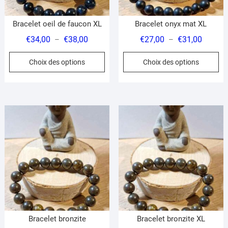
page
pa
du
du
Bracelet oeil de faucon XL
Bracelet onyx mat XL
produit
pr
Plage
Plage
€
34,00
€
38,00
€
27,00
€
31,00
–
–
de
de
Ce
Ce
Choix des options
Choix des options
prix :
prix :
produit
pr
€34,00
€27,00
a
a
à
à
plusieurs
pl
€38,00
€31,00
variations.
var
Les
Le
options
op
peuvent
pe
être
êt
choisies
ch
sur
su
la
la
page
pa
du
du
Bracelet bronzite
Bracelet bronzite XL
produit
pr