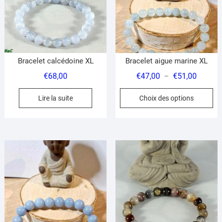
choisies
sur
la
page
du
Bracelet calcédoine XL
Bracelet aigue marine XL
produit
Plage
€
68,00
€
47,00
€
51,00
–
de
Ce
Lire la suite
Choix des options
prix :
pr
€47,00
a
à
pl
€51,00
var
Le
op
pe
êt
ch
su