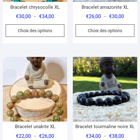
du
du
Bracelet chrysocolle XL
Bracelet amazonite XL
produit
pr
Plage
Plage
€
30,00
€
34,00
€
26,00
€
30,00
–
–
de
de
Ce
Ce
Choix des options
Choix des options
prix :
prix :
produit
pr
€30,00
€26,00
a
a
à
à
plusieurs
pl
€34,00
€30,00
variations.
var
Les
Le
options
op
peuvent
pe
être
êt
choisies
ch
sur
su
la
la
page
pa
du
du
Bracelet unakite XL
Bracelet tourmaline noire XL
produit
pr
Plage
Plage
€
22,00
€
26,00
€
34,00
€
38,00
–
–