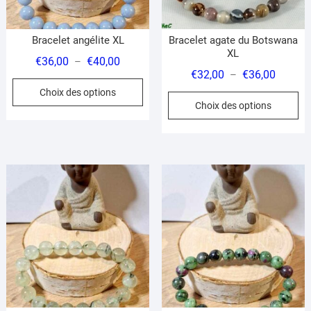
la
pa
du
Bracelet angélite XL
Bracelet agate du Botswana
pr
XL
Plage
€
36,00
€
40,00
–
Plage
€
32,00
€
36,00
–
de
Ce
de
Choix des options
prix :
Ce
produit
Choix des options
prix :
€36,00
pr
a
€32,00
à
a
plusieurs
à
€40,00
pl
variations.
€36,00
var
Les
Le
options
op
peuvent
pe
être
êt
choisies
ch
sur
su
la
la
page
pa
du