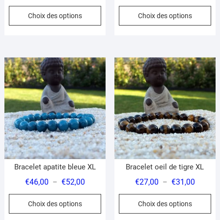
de
de
Ce
Ce
Choix des options
Choix des options
prix :
prix :
produit
pr
€22,00
€34,00
a
a
à
à
plusieurs
pl
€26,00
€38,00
variations.
var
Les
Le
options
op
peuvent
pe
être
êt
choisies
ch
sur
su
la
la
page
pa
du
du
Bracelet apatite bleue XL
Bracelet oeil de tigre XL
produit
pr
Plage
Plage
€
46,00
€
52,00
€
27,00
€
31,00
–
–
de
de
Ce
Ce
Choix des options
Choix des options
prix :
prix :
produit
pr
€46,00
€27,00