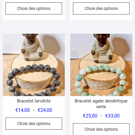
de
de
Ce
Ce
Choix des options
Choix des options
prix :
prix :
produit
pr
€19,00
€23,00
a
a
à
à
plusieurs
pl
€27,00
€30,00
variations.
var
Les
Le
options
op
peuvent
pe
être
êt
choisies
ch
sur
su
la
la
page
pa
du
du
Bracelet larvikite
Bracelet agate dendritique
produit
pr
verte
Plage
€
14,00
€
24,00
–
Plage
€
25,00
€
33,00
–
de
Ce
de
Choix des options
prix :
Ce
produit
Choix des options
prix :
€14,00
pr
a