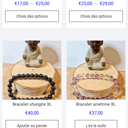
Plage
Plage
€
17,00
€
25,00
€
25,00
€
29,00
–
–
de
de
Ce
Ce
Choix des options
Choix des options
prix :
prix :
produit
pr
€17,00
€25,00
a
a
à
à
plusieurs
pl
€25,00
€29,00
variations.
var
Les
Le
options
op
peuvent
pe
être
êt
choisies
ch
sur
su
la
la
page
pa
du
du
Bracelet shungite XL
Bracelet amétrine XL
produit
pr
€
40,00
€
37,00
Ajouter au panier
Lire la suite