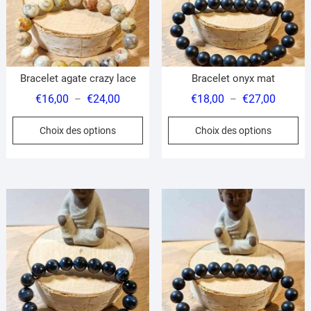
choisies
ch
sur
su
la
la
page
pa
du
du
Bracelet agate crazy lace
Bracelet onyx mat
produit
pr
Plage
Plage
€
16,00
€
24,00
€
18,00
€
27,00
–
–
de
de
Ce
Ce
Choix des options
Choix des options
prix :
prix :
produit
pr
€16,00
€18,00
a
a
à
à
plusieurs
pl
€24,00
€27,00
variations.
var
Les
Le
options
op
peuvent
pe
être
êt
choisies
ch
sur
su
la
la