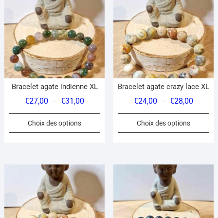
peuvent
pe
être
êt
choisies
ch
sur
su
la
la
page
pa
du
du
Bracelet agate indienne XL
Bracelet agate crazy lace XL
produit
pr
Plage
Plage
€
27,00
€
31,00
€
24,00
€
28,00
–
–
de
de
Ce
Ce
Choix des options
Choix des options
prix :
prix :
produit
pr
€27,00
€24,00
a
a
à
à
plusieurs
pl
€31,00
€28,00
variations.
var
Les
Le
options
op
peuvent
pe
être
êt