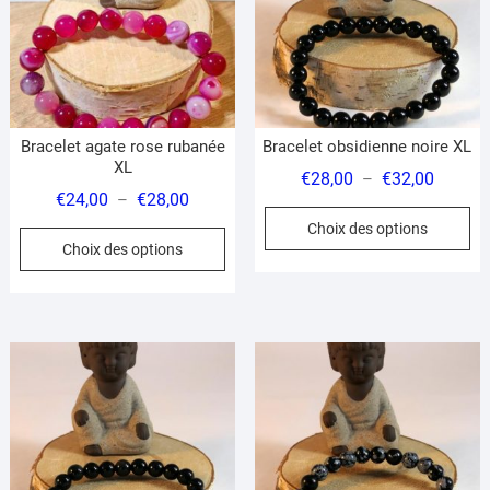
être
êt
choisies
ch
sur
su
la
la
page
pa
du
du
Bracelet agate rose rubanée
Bracelet obsidienne noire XL
produit
pr
XL
Plage
€
28,00
€
32,00
–
Plage
€
24,00
€
28,00
–
de
Ce
de
Choix des options
prix :
Ce
pr
Choix des options
prix :
€28,00
produit
a
€24,00
à
a
pl
à
€32,00
plusieurs
var
€28,00
variations.
Le
Les
op
options
pe
peuvent
êt
être
ch
choisies
su