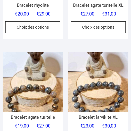
du
du
Bracelet rhyolite
Bracelet agate turitelle XL
produit
pr
Plage
Plage
€
20,00
€
29,00
€
27,00
€
31,00
–
–
de
de
Ce
Ce
Choix des options
Choix des options
prix :
prix :
produit
pr
€20,00
€27,00
a
a
à
à
plusieurs
pl
€29,00
€31,00
variations.
var
Les
Le
options
op
peuvent
pe
être
êt
choisies
ch
sur
su
la
la
page
pa
du
du
Bracelet agate turitelle
Bracelet larvikite XL
produit
pr
Plage
Plage
€
19,00
€
27,00
€
23,00
€
30,00
–
–