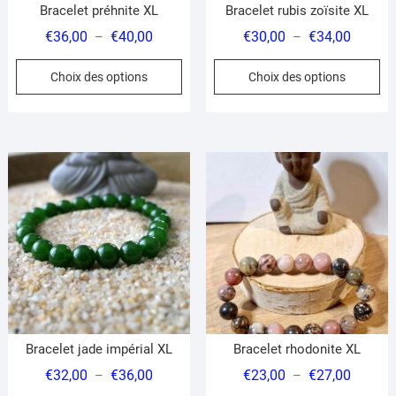
du
produit
Bracelet préhnite XL
Bracelet rubis zoïsite XL
pr
Plage
Plage
€
36,00
€
40,00
€
30,00
€
34,00
–
–
de
de
Ce
Ce
Choix des options
Choix des options
prix :
prix :
produit
pr
€36,00
€30,00
a
a
à
à
plusieurs
pl
€40,00
€34,00
variations.
var
Les
Le
options
op
peuvent
pe
être
êt
choisies
ch
sur
su
la
la
page
pa
du
du
Bracelet jade impérial XL
Bracelet rhodonite XL
produit
pr
Plage
Plage
€
32,00
€
36,00
€
23,00
€
27,00
–
–
de
de