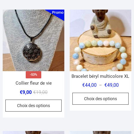
plus
ancien
Promo !
-53%
Bracelet béryl multicolore XL
Collier fleur de vie
Plage
€
44,00
€
49,00
–
Le
Le
de
€
9,00
€
19,00
Ce
Choix des options
prix
prix
prix :
Ce
pr
Choix des options
initial
actuel
€44,00
produit
a
était :
est :
à
a
pl
€19,00.
€9,00.
€49,00
plusieurs
var
variations.
Le