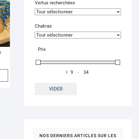
Vertus recherchées
Chakras
Prix
s
Ce
€
-
Minimum Price
Maximum Price
produit
a
VIDER
plusieurs
variations.
Les
options
peuvent
être
NOS DERNIERS ARTICLES SUR LES
choisies