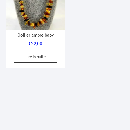
choisies
sur
la
page
du
Collier ambre baby
produit
€
22,00
Lire la suite