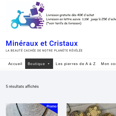
Skip
to
content
Minéraux et Cristaux
LA BEAUTÉ CACHÉE DE NOTRE PLANÈTE RÉVÉLÉE
Accueil
Boutique
Les pierres de A à Z
Mon co
Trié
5 résultats affichés
du
plus
récent
Promo !
au