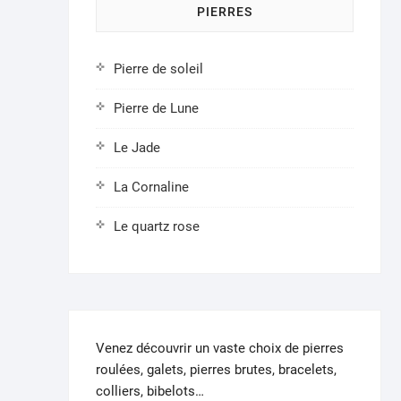
PIERRES
sur
la
page
Pierre de soleil
du
produit
Pierre de Lune
Le Jade
La Cornaline
Le quartz rose
Venez découvrir un vaste choix de pierres
roulées, galets, pierres brutes, bracelets,
colliers, bibelots…