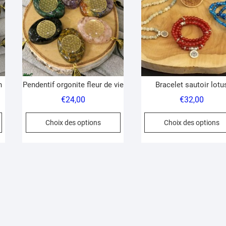
n
Pendentif orgonite fleur de vie
Bracelet sautoir lotu
€
24,00
€
32,00
Ce
Ce
Choix des options
Choix des options
produit
produit
a
a
plusieurs
plusieurs
variations.
variations.
Les
Les
options
options
peuvent
peuvent
être
être
choisies
choisies