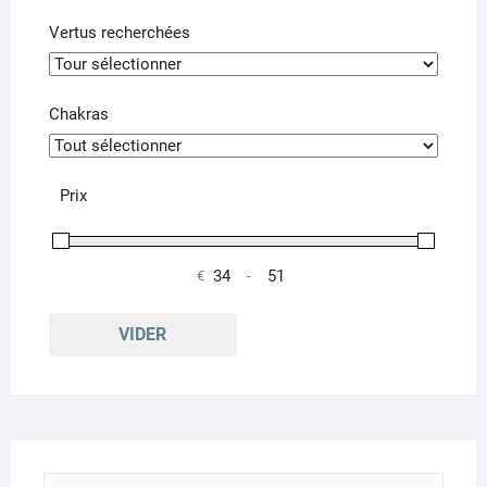
page
pa
Vertus recherchées
du
du
produit
pr
Chakras
Prix
€
-
Minimum Price
Maximum Price
VIDER