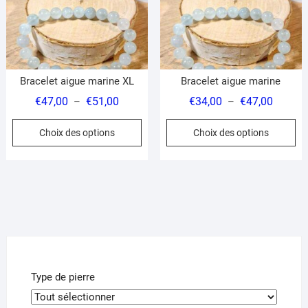
Bracelet aigue marine XL
Bracelet aigue marine
Plage
Plage
€
47,00
€
51,00
€
34,00
€
47,00
–
–
de
de
Ce
Ce
Choix des options
Choix des options
prix :
prix :
produit
pr
€47,00
€34,00
a
a
à
à
plusieurs
pl
€51,00
€47,00
variations.
var
Les
Le
options
op
peuvent
pe
être
êt
choisies
ch
Type de pierre
sur
su
la
la