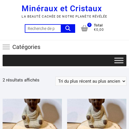
Minéraux et Cristaux
LA BEAUTÉ CACHÉE DE NOTRE PLANÈTE RÉVÉLÉE
0
Total
Recherche
€0,00
pour :
Catégories
Trié
2 résultats affichés
du
plus
récent
au
plus
ancien