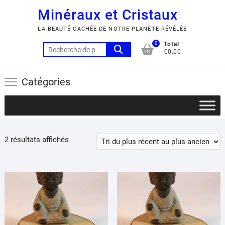
Minéraux et Cristaux
LA BEAUTÉ CACHÉE DE NOTRE PLANÈTE RÉVÉLÉE
0
Total
Recherche
€0,00
pour :
Catégories
Trié
2 résultats affichés
du
plus
récent
au
plus
ancien