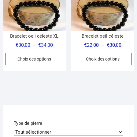
Bracelet oeil céleste XL
Bracelet oeil céleste
Plage
Plage
€
30,00
€
34,00
€
22,00
€
30,00
–
–
de
de
Ce
Ce
Choix des options
Choix des options
prix :
prix :
produit
pr
€30,00
€22,00
a
a
à
à
plusieurs
pl
€34,00
€30,00
variations.
var
Les
Le
options
op
peuvent
pe
être
êt
choisies
ch
Type de pierre
sur
su
la
la