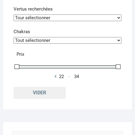
page
pa
Vertus recherchées
du
du
produit
pr
Chakras
Prix
€
-
Minimum Price
Maximum Price
VIDER