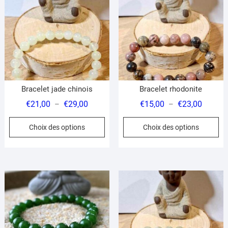
peuvent
être
choisies
sur
la
page
du
Bracelet jade chinois
Bracelet rhodonite
produit
Plage
Plage
€
21,00
€
29,00
€
15,00
€
23,00
–
–
de
de
Ce
Ce
Choix des options
Choix des options
prix :
prix :
produit
pr
€21,00
€15,00
a
a
à
à
plusieurs
pl
€29,00
€23,00
variations.
var
Les
Le
options
op
peuvent
pe
être
êt