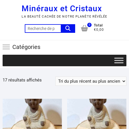
Minéraux et Cristaux
LA BEAUTÉ CACHÉE DE NOTRE PLANÈTE RÉVÉLÉE
0
Total
Recherche
€0,00
pour :
Catégories
Trié
17 résultats affichés
du
plus
récent
au
plus
ancien