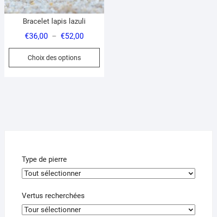
page
pa
du
du
Bracelet lapis lazuli
produit
pr
Plage
€
36,00
€
52,00
–
de
Ce
Choix des options
prix :
produit
€36,00
a
à
plusieurs
€52,00
variations.
Les
options
peuvent
être
choisies
Type de pierre
sur
la
page
Vertus recherchées
du
produit