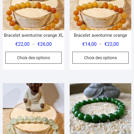
Bracelet aventurine orange XL
Bracelet aventurine orange
Plage
Plage
€
22,00
€
26,00
€
14,00
€
22,00
–
–
de
de
Ce
Ce
Choix des options
Choix des options
prix :
prix :
produit
pr
€22,00
€14,00
a
a
à
à
plusieurs
pl
€26,00
€22,00
variations.
var
Les
Le
options
op
peuvent
pe
être
êt
choisies
ch
sur
su
la
la