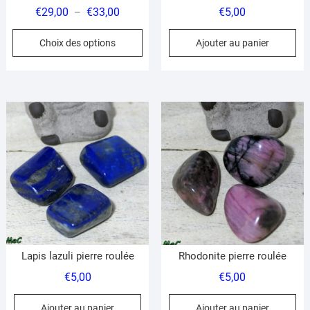
produit
pr
Plage
€
29,00
€
33,00
€
5,00
–
de
Ce
Choix des options
Ajouter au panier
prix :
produit
€29,00
a
à
plusieurs
€33,00
variations.
Les
options
peuvent
être
choisies
sur
la
page
du
Lapis lazuli pierre roulée
Rhodonite pierre roulée
produit
€
5,00
€
5,00
Ajouter au panier
Ajouter au panier