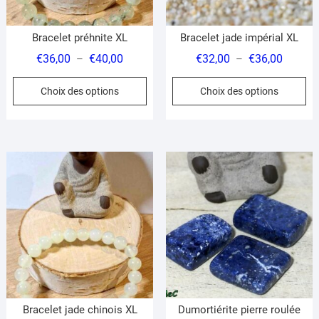
page
pa
du
du
Bracelet préhnite XL
Bracelet jade impérial XL
produit
pr
Plage
Plage
€
36,00
€
40,00
€
32,00
€
36,00
–
–
de
de
Ce
Ce
Choix des options
Choix des options
prix :
prix :
produit
pr
€36,00
€32,00
a
a
à
à
plusieurs
pl
€40,00
€36,00
variations.
var
Les
Le
options
op
peuvent
pe
être
êt
choisies
ch
sur
su
la
la
page
pa
du
du
Bracelet jade chinois XL
Dumortiérite pierre roulée