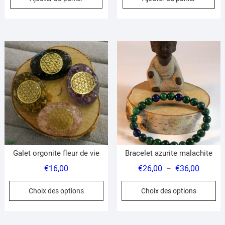
Galet orgonite fleur de vie
Bracelet azurite malachite
Plage
€
16,00
€
26,00
€
36,00
–
de
Ce
Ce
Choix des options
Choix des options
prix :
produit
pr
€26,00
a
a
à
plusieurs
pl