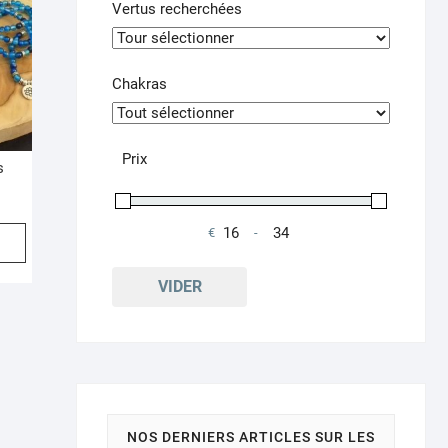
Vertus recherchées
Chakras
Prix
s
Ce
€
-
Minimum Price
Maximum Price
produit
a
VIDER
plusieurs
variations.
Les
options
peuvent
être
NOS DERNIERS ARTICLES SUR LES
choisies