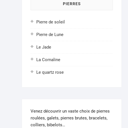
PIERRES
sur
la
page
Pierre de soleil
du
produit
Pierre de Lune
Le Jade
La Cornaline
Le quartz rose
Venez découvrir un vaste choix de pierres
roulées, galets, pierres brutes, bracelets,
colliers, bibelots…