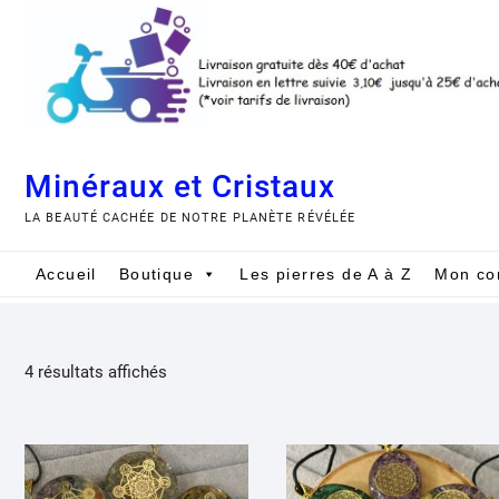
Skip
to
content
Minéraux et Cristaux
LA BEAUTÉ CACHÉE DE NOTRE PLANÈTE RÉVÉLÉE
Accueil
Boutique
Les pierres de A à Z
Mon co
Trié
4 résultats affichés
du
plus
récent
au