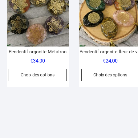
plus
ancien
Pendentif orgonite Métatron
Pendentif orgonite fleur de v
€
34,00
€
24,00
Ce
Choix des options
Choix des options
produit
a
plusieurs
variations.
Les
options
peuvent
être
choisies