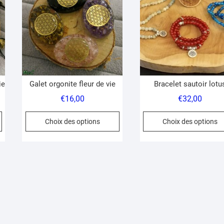
ie
Galet orgonite fleur de vie
Bracelet sautoir lotu
€
16,00
€
32,00
Ce
Ce
Choix des options
Choix des options
produit
produit
a
a
plusieurs
plusieurs
variations.
variations.
Les
Les
options
options
peuvent
peuvent
être
être
choisies
choisies