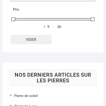
Prix
€
-
Minimum Price
Maximum Price
VIDER
NOS DERNIERS ARTICLES SUR
LES PIERRES
Pierre de soleil