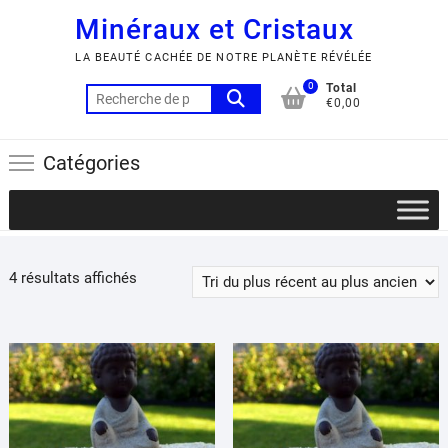
Minéraux et Cristaux
LA BEAUTÉ CACHÉE DE NOTRE PLANÈTE RÉVÉLÉE
0
Total
Recherche
€0,00
pour :
Catégories
Trié
4 résultats affichés
du
plus
récent
au
plus
ancien