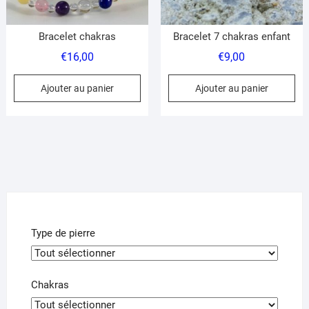
page
pa
du
du
Bracelet chakras
Bracelet 7 chakras enfant
produit
pr
€
16,00
€
9,00
Ajouter au panier
Ajouter au panier
Type de pierre
Chakras