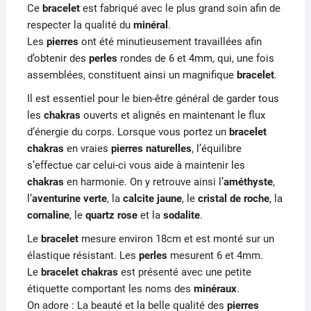
Ce
bracelet
est fabriqué avec le plus grand soin afin de
respecter la qualité du
minéral
.
Les
pierres
ont été minutieusement travaillées afin
d’obtenir des
perles
rondes de 6 et 4mm, qui, une fois
assemblées, constituent ainsi un magnifique
bracelet
.
Il est essentiel pour le bien-être général de garder tous
les
chakras
ouverts et alignés en maintenant le flux
d’énergie du corps. Lorsque vous portez un
bracelet
chakras
en vraies
pierres naturelles
, l’équilibre
s’effectue car celui-ci vous aide à maintenir les
chakras
en harmonie. On y retrouve ainsi l’
améthyste
,
l’
aventurine verte
, la
calcite jaune
, le
cristal de roche
, la
cornaline
, le
quartz rose
et la
sodalite
.
Le
bracelet
mesure environ 18cm et est monté sur un
élastique résistant. Les
perles
mesurent 6 et 4mm.
Le
bracelet chakras
est présenté avec une petite
étiquette comportant les noms des
minéraux
.
On adore : La beauté et la belle qualité des
pierres