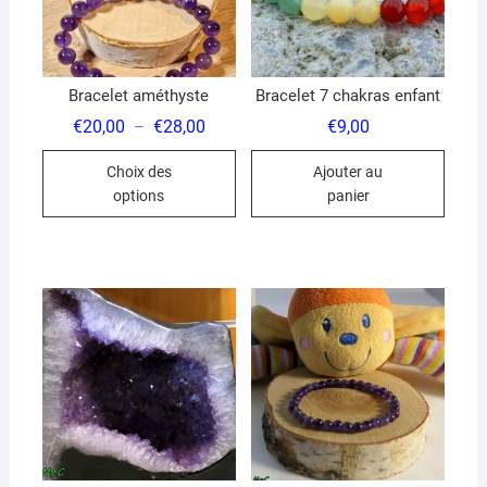
Bracelet améthyste
Bracelet 7 chakras enfant
Plage
€
20,00
€
28,00
€
9,00
–
de
Ce
prix :
Choix des
Ajouter au
€20,00
produit
à
options
panier
€28,00
a
plusieurs
variations.
Les
options
peuvent
être
choisies
sur
la
page