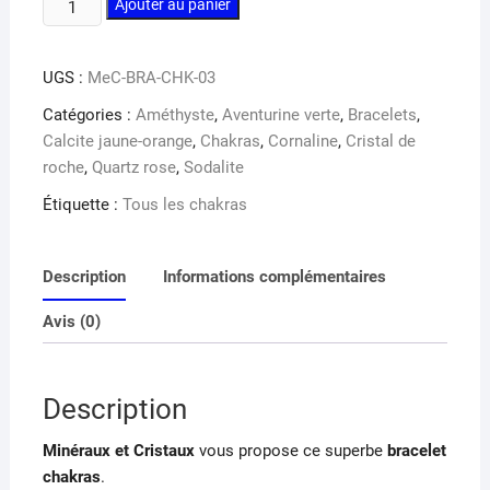
quantité
Ajouter au panier
de
Bracelet
UGS :
MeC-BRA-CHK-03
chakras
Catégories :
Améthyste
,
Aventurine verte
,
Bracelets
,
Calcite jaune-orange
,
Chakras
,
Cornaline
,
Cristal de
roche
,
Quartz rose
,
Sodalite
Étiquette :
Tous les chakras
Description
Informations complémentaires
Avis (0)
Description
Minéraux et Cristaux
vous propose ce superbe
bracelet
chakras
.