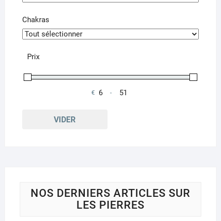
produit
Chakras
Prix
€
-
Minimum Price
Maximum Price
VIDER
NOS DERNIERS ARTICLES SUR
LES PIERRES