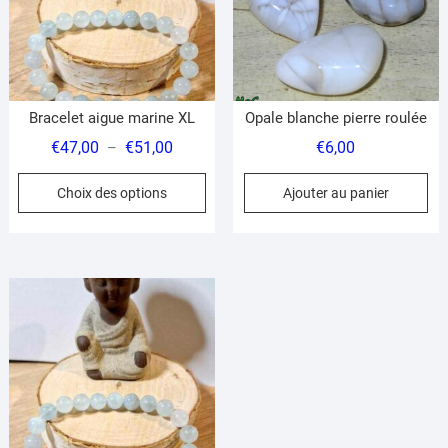
Bracelet aigue marine XL
Opale blanche pierre roulée
Plage
€
47,00
€
51,00
€
6,00
–
de
Ce
Choix des options
Ajouter au panier
prix :
produit
€47,00
a
à
plusieurs
€51,00
variations.
Les
options
peuvent
être
choisies
sur
la