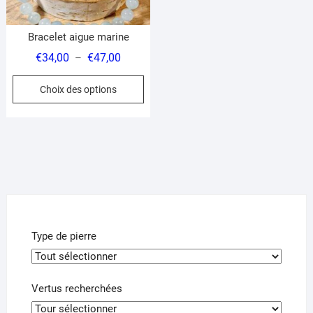
page
du
Bracelet aigue marine
produit
Plage
€
34,00
€
47,00
–
de
Ce
Choix des options
prix :
produit
€34,00
a
à
plusieurs
€47,00
variations.
Les
options
peuvent
être
choisies
Type de pierre
sur
la
page
Vertus recherchées
du