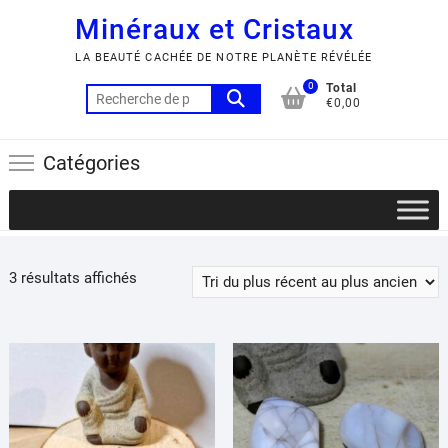
Minéraux et Cristaux
LA BEAUTÉ CACHÉE DE NOTRE PLANÈTE RÉVÉLÉE
0
Total
Recherche
€0,00
pour :
Catégories
Trié
3 résultats affichés
du
plus
récent
au
plus
ancien