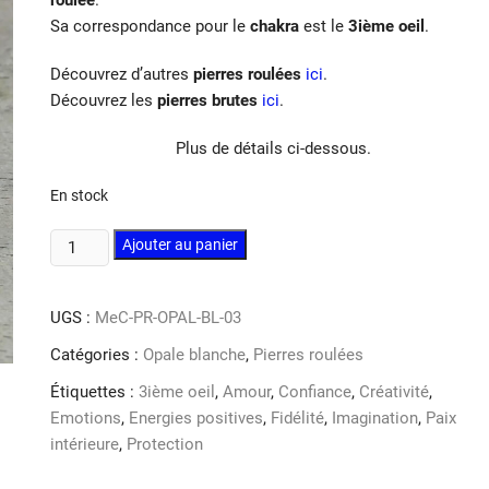
Sa correspondance pour le
chakra
est le
3ième oeil
.
Découvrez d’autres
pierres roulées
ici
.
Découvrez les
pierres brutes
ici
.
Plus de détails ci-dessous.
En stock
quantité
Ajouter au panier
de
Opale
UGS :
MeC-PR-OPAL-BL-03
blanche
pierre
Catégories :
Opale blanche
,
Pierres roulées
roulée
Étiquettes :
3ième oeil
,
Amour
,
Confiance
,
Créativité
,
Emotions
,
Energies positives
,
Fidélité
,
Imagination
,
Paix
intérieure
,
Protection