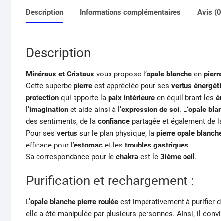
Description
Informations complémentaires
Avis (0
Description
Minéraux et Cristaux
vous propose l’
opale blanche
en
pierr
Cette superbe
pierre
est appréciée pour ses
vertus énergét
protection
qui apporte la
paix intérieure
en équilibrant les
é
l’
imagination
et aide ainsi à l’
expression de soi
. L
‘opale
bla
des sentiments, de la
confiance
partagée et également de 
Pour ses
vertus
sur le plan physique, la
pierre opale blanc
efficace pour l’
estomac
et les
troubles gastriques
.
Sa correspondance pour le
chakra
est le
3ième oeil
.
Purification et rechargement :
L’
opale blanche pierre roulée
est impérativement à purifier 
elle a été manipulée par plusieurs personnes. Ainsi, il convi