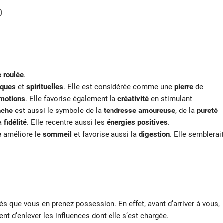
)
e roulée
.
iques
et
spirituelles
. Elle est considérée comme une
pierre
de
motions
. Elle favorise également la
créativité
en stimulant
nche
est aussi le symbole de la
tendresse amoureuse
, de la
pureté
la
fidélité
. Elle recentre aussi les
énergies positives
.
he
améliore le
sommeil
et favorise aussi la
digestion
. Elle semblerai
dès que vous en prenez possession. En effet, avant d’arriver à vous,
ent d’enlever les influences dont elle s’est chargée.