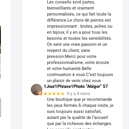
Les conseils sont justes,
bienveillants et vraiment
personnalisés, ce qui fait toute la
différence.Le choix de pierres est
impressionnant : brutes, polies ou
en bijoux, il y en a pour tous les
besoins et toutes les sensibilités.
On sent une vraie passion et un
respect du client, sans
pression.Merci pour votre
professionnalisme, votre écoute
et votre humanité.Belle
continuation à vous.C’est toujours
un plaisir de venir chez vous
1Jour1Phrase1Photo “Abigor” 57
e
★★★★★
il y a 4 mois
Une boutique que je recommande
Ce
:
00
les yeux fermés.À chaque visite, je
produit
suis toujours aussi satisfait,
00
a
autant par la qualité de l’accueil
plusieurs
que par la richesse des échanges.
variations.