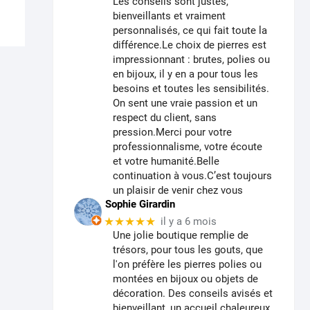
Les conseils sont justes,
Les
bienveillants et vraiment
personnalisés, ce qui fait toute la
options
différence.Le choix de pierres est
peuvent
impressionnant : brutes, polies ou
être
en bijoux, il y en a pour tous les
choisies
besoins et toutes les sensibilités.
sur
On sent une vraie passion et un
la
respect du client, sans
page
pression.Merci pour votre
professionnalisme, votre écoute
du
et votre humanité.Belle
produit
continuation à vous.C’est toujours
un plaisir de venir chez vous
Sophie Girardin
★★★★★
il y a 6 mois
Une jolie boutique remplie de
trésors, pour tous les gouts, que
l'on préfère les pierres polies ou
montées en bijoux ou objets de
décoration. Des conseils avisés et
bienveillant, un accueil chaleureux.