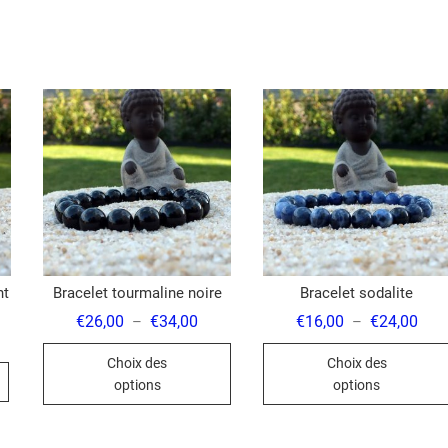
nt
Bracelet tourmaline noire
Bracelet sodalite
Plage
Plag
€
26,00
€
34,00
€
16,00
€
24,00
–
–
de
de
Ce
prix :
prix 
Choix des
Choix des
€26,00
€16,
produit
à
à
options
options
€34,00
€24,
a
plusieurs
variations.