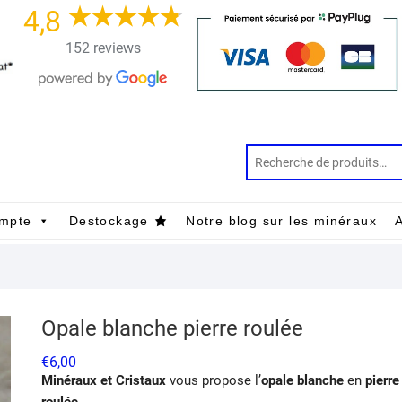
4,8
152 reviews
mpte
Destockage
Notre blog sur les minéraux
A
Opale blanche pierre roulée
€
6,00
Minéraux et Cristaux
vous propose l’
opale blanche
en
pierre
roulée
.