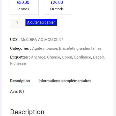
€
30,00
€
26,00
En stock
En stock
quantité
Ajouter au panier
de
Bracelet
UGS :
MeC-BRA-AG-MOU-XL-02
agate
mousse
Catégories :
Agate mousse
,
Bracelets grandes tailles
XL
Étiquettes :
Ancrage
,
Chance
,
Coeur
,
Confiance
,
Espoir
,
Richesse
Description
Informations complémentaires
Avis (0)
Description