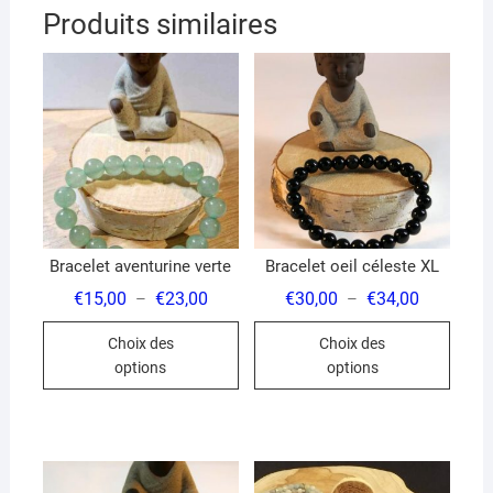
Produits similaires
Bracelet aventurine verte
Bracelet oeil céleste XL
Plage
Plage
€
15,00
€
23,00
€
30,00
€
34,00
–
–
de
de
Ce
Ce
prix :
prix :
Choix des
Choix des
€15,00
€30,00
produit
produ
à
à
options
options
€23,00
€34,00
a
a
plusieurs
plusi
variations.
variat
Les
Les
options
optio