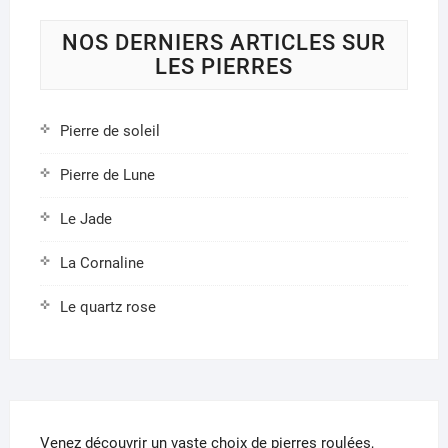
sur
sur
la
la
NOS DERNIERS ARTICLES SUR
page
page
LES PIERRES
du
du
produit
produ
Pierre de soleil
Pierre de Lune
Le Jade
La Cornaline
Le quartz rose
Venez découvrir un vaste choix de pierres roulées,