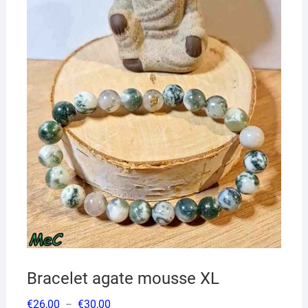
Bracelet agate mousse XL
Plage
€
26,00
€
30,00
–