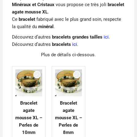
de
Minéraux et Cristaux
vous propose ce très joli
bracelet
prix :
€26,00
agate mousse XL
.
à
Ce
bracelet
fabriqué avec le plus grand soin, respecte
€30,00
la qualité du
minéral
.
Découvrez d’autres
bracelets grandes tailles
ici
.
Découvrez d’autres
bracelets
ici
.
Plus de détails ci-dessous.
Bracelet
Bracelet
agate
agate
mousse XL –
mousse XL –
Perles de
Perles de
10mm
8mm