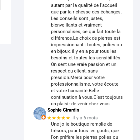
autant par la qualité de l’accueil
00
a
que par la richesse des échanges.
plusieurs
Les conseils sont justes,
variations.
bienveillants et vraiment
Les
personnalisés, ce qui fait toute la
options
différence.Le choix de pierres est
peuvent
impressionnant : brutes, polies ou
en bijoux, il y en a pour tous les
être
besoins et toutes les sensibilités.
choisies
On sent une vraie passion et un
sur
respect du client, sans
la
pression.Merci pour votre
page
professionnalisme, votre écoute
du
et votre humanité.Belle
produit
continuation à vous.C’est toujours
un plaisir de venir chez vous
Sophie Girardin
★★★★★
il y a 6 mois
Une jolie boutique remplie de
trésors, pour tous les gouts, que
l'on préfère les pierres polies ou