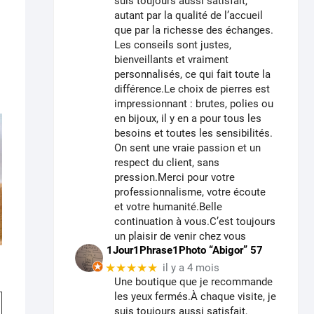
suis toujours aussi satisfait,
autant par la qualité de l’accueil
que par la richesse des échanges.
Les conseils sont justes,
bienveillants et vraiment
personnalisés, ce qui fait toute la
différence.Le choix de pierres est
impressionnant : brutes, polies ou
en bijoux, il y en a pour tous les
besoins et toutes les sensibilités.
On sent une vraie passion et un
respect du client, sans
pression.Merci pour votre
professionnalisme, votre écoute
et votre humanité.Belle
continuation à vous.C’est toujours
un plaisir de venir chez vous
1Jour1Phrase1Photo “Abigor” 57
★★★★★
il y a 4 mois
e
Une boutique que je recommande
Ce
les yeux fermés.À chaque visite, je
:
00
suis toujours aussi satisfait,
produit