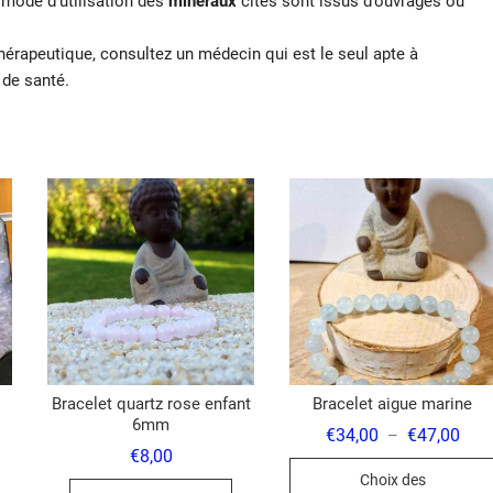
t mode d’utilisation des
minéraux
cités sont issus d’ouvrages ou
hérapeutique, consultez un médecin qui est le seul apte à
 de santé.
Bracelet quartz rose enfant
Bracelet aigue marine
6mm
Plag
€
34,00
€
47,00
–
de
€
8,00
prix 
Choix des
€34,