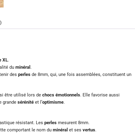
)
e XL
.
alité du
minéral
.
btenir des
perles
de 8mm, qui, une fois assemblées, constituent un
i être utilisé lors de
chocs émotionnels
. Elle favorise aussi
e grande
sérénité
et l’
optimisme
.
astique résistant. Les
perles
mesurent 8mm.
uette comportant le nom du
minéral
et ses
vertus
.