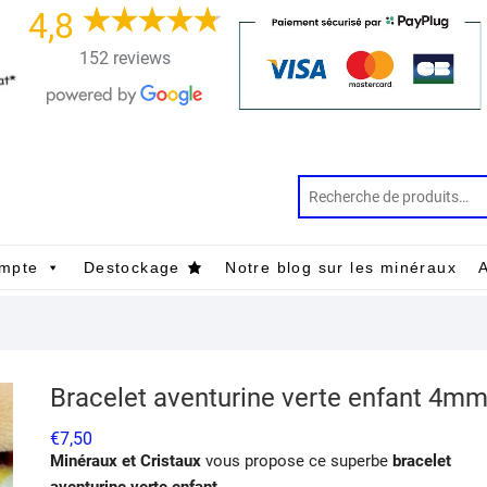
4,8
152 reviews
mpte
Destockage
Notre blog sur les minéraux
A
Bracelet aventurine verte enfant 4m
€
7,50
Minéraux et Cristaux
vous propose ce superbe
bracelet
aventurine verte enfant
.