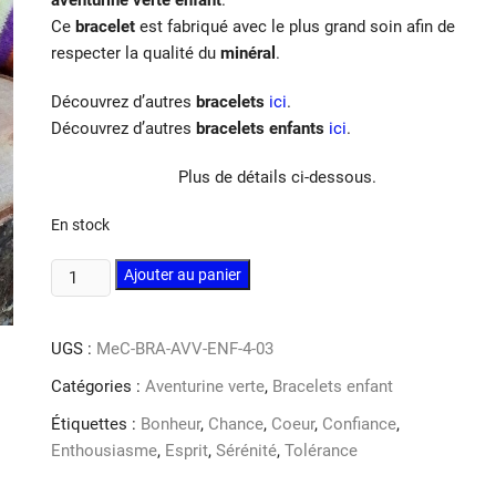
Ce
bracelet
est fabriqué avec le plus grand soin afin de
respecter la qualité du
minéral
.
Découvrez d’autres
bracelets
ici
.
Découvrez d’autres
bracelets enfants
ici
.
Plus de détails ci-dessous.
En stock
quantité
Ajouter au panier
de
Bracelet
UGS :
MeC-BRA-AVV-ENF-4-03
aventurine
verte
Catégories :
Aventurine verte
,
Bracelets enfant
enfant
Étiquettes :
Bonheur
,
Chance
,
Coeur
,
Confiance
,
4mm
Enthousiasme
,
Esprit
,
Sérénité
,
Tolérance