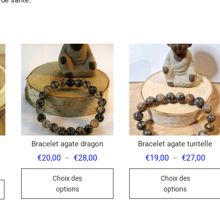
 de santé.
Bracelet agate dragon
Bracelet agate turitelle
Plage
Plag
€
20,00
€
28,00
€
19,00
€
27,00
–
–
de
de
Ce
prix :
prix 
Choix des
Choix des
€20,00
€19,
produit
à
à
options
options
€28,00
€27,
a
plusieurs
variations.