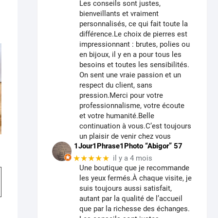
Les conseils sont justes,
bienveillants et vraiment
personnalisés, ce qui fait toute la
différence.Le choix de pierres est
impressionnant : brutes, polies ou
en bijoux, il y en a pour tous les
besoins et toutes les sensibilités.
On sent une vraie passion et un
respect du client, sans
pression.Merci pour votre
professionnalisme, votre écoute
et votre humanité.Belle
continuation à vous.C’est toujours
un plaisir de venir chez vous
1Jour1Phrase1Photo “Abigor” 57
e
★★★★★
il y a 4 mois
Une boutique que je recommande
Ce
:
00
les yeux fermés.À chaque visite, je
produit
suis toujours aussi satisfait,
00
a
autant par la qualité de l’accueil
plusieurs
que par la richesse des échanges.
variations.