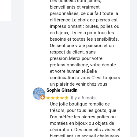
Les conseils sont justes,
Les
bienveillants et vraiment
personnalisés, ce qui fait toute la
options
différence.Le choix de pierres est
peuvent
impressionnant : brutes, polies ou
être
en bijoux, il y en a pour tous les
choisies
besoins et toutes les sensibilités.
sur
On sent une vraie passion et un
la
respect du client, sans
page
pression.Merci pour votre
professionnalisme, votre écoute
du
et votre humanité.Belle
produit
continuation à vous.C’est toujours
un plaisir de venir chez vous
Sophie Girardin
★★★★★
il y a 6 mois
Une jolie boutique remplie de
trésors, pour tous les gouts, que
l'on préfère les pierres polies ou
montées en bijoux ou objets de
décoration. Des conseils avisés et
bienveillant, un accueil chaleureux.