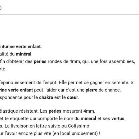
)
nturine verte enfant
.
alité du
minéral
.
fin d’obtenir des
perles
rondes de 4mm, qui, une fois assemblées,
rte.
’épanouissement de l’esprit. Elle permet de gagner en sérénité. Si
rine verte enfant
peut l’aider car c’est une
pierre
de chance,
respondance pour le
chakra
est le
cœur
.
lastique résistant. Les
perles
mesurent 4mm.
etite étiquette qui comporte le nom du
minéral
et ses
vertus
.
s. La livraison en lettre suivie ou Colissimo.
ur l’avoir encore plus vite (en local uniquement) !