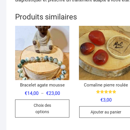
diagnostiquer et prescrire un traitement adapté à votre état
Produits similaires
Bracelet agate mousse
Cornaline pierre roulée
Plage
€
14,00
€
23,00
–
de
Note
€
3,00
Ce
5.00
prix :
sur 5
Choix des
€14,00
produit
à
options
Ajouter au panier
€23,00
a
plusieurs
variations.