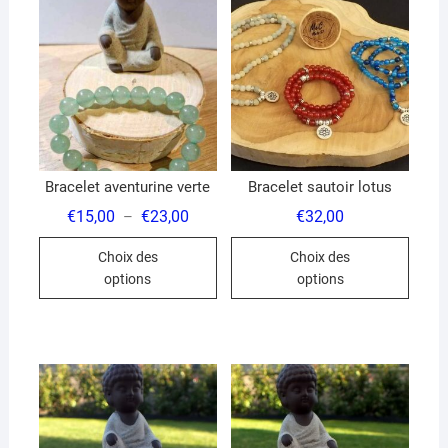
Bracelet aventurine verte
Bracelet sautoir lotus
Plage
€
15,00
€
23,00
€
32,00
–
de
Ce
Ce
prix :
Choix des
Choix des
€15,00
produit
produ
à
options
options
€23,00
a
a
plusieurs
plusi
variations.
variat
Les
Les
options
optio
peuvent
peuve
être
être