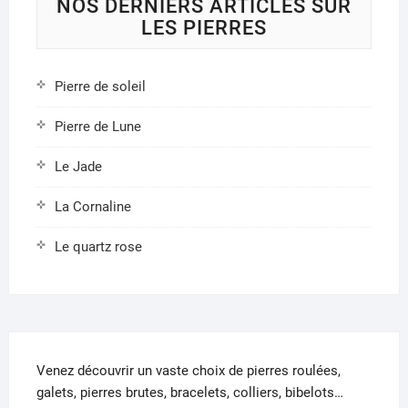
la
NOS DERNIERS ARTICLES SUR
page
page
LES PIERRES
du
du
produit
produ
Pierre de soleil
Pierre de Lune
Le Jade
La Cornaline
Le quartz rose
Venez découvrir un vaste choix de pierres roulées,
galets, pierres brutes, bracelets, colliers, bibelots…