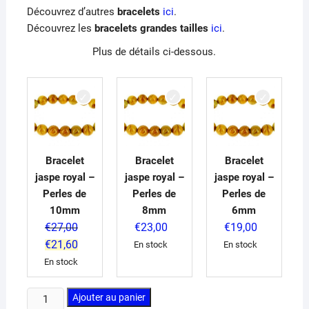
Découvrez d’autres
bracelets
ici
.
Découvrez les
bracelets grandes tailles
ici
.
Plus de détails ci-dessous.
Bracelet
Bracelet
Bracelet
jaspe royal –
jaspe royal –
jaspe royal –
Perles de
Perles de
Perles de
10mm
8mm
6mm
€
27,00
€
23,00
€
19,00
Le
Le
€
21,60
En stock
En stock
prix
prix
En stock
initial
actuel
était :
est :
quantité
Ajouter au panier
€27,00.
€21,60.