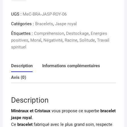
de
Bracelet
UGS :
MeC-BRA-JASP-ROY-06
jaspe
royal
Catégories :
Bracelets
,
Jaspe royal
Étiquettes :
Compréhension
,
Destockage
,
Energies
positives
,
Moral
,
Négativité
,
Racine
,
Solitude
,
Travail
spirituel
Description
Informations complémentaires
Avis (0)
Description
Minéraux et Cristaux
vous propose ce superbe
bracelet
jaspe royal
.
Ce
bracelet
fabriqué avec le plus grand soin, respecte