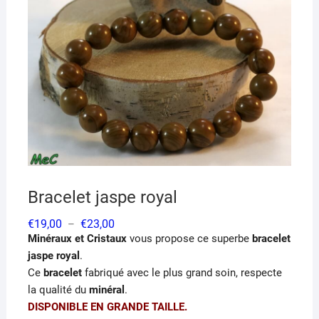
Bracelet jaspe royal
Plage
€
19,00
€
23,00
–
de
Minéraux et Cristaux
vous propose ce superbe
bracelet
prix :
€19,00
jaspe royal
.
à
Ce
bracelet
fabriqué avec le plus grand soin, respecte
€23,00
la qualité du
minéral
.
DISPONIBLE EN GRANDE TAILLE.