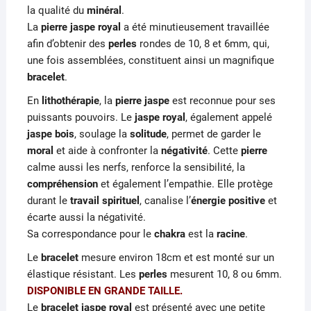
la qualité du
minéral
.
La
pierre jaspe royal
a été minutieusement travaillée
afin d’obtenir des
perles
rondes de 10, 8 et 6mm, qui,
une fois assemblées, constituent ainsi un magnifique
bracelet
.
En
lithothérapie
, la
pierre jaspe
est reconnue pour ses
puissants pouvoirs. Le
jaspe royal
, également appelé
jaspe bois
, soulage la
solitude
, permet de garder le
moral
et aide à confronter la
négativité
. Cette
pierre
calme aussi les nerfs, renforce la sensibilité, la
compréhension
et également l’empathie. Elle protège
durant le
travail spirituel
, canalise l’
énergie positive
et
écarte aussi la négativité.
Sa correspondance pour le
chakra
est la
racine
.
Le
bracelet
mesure environ 18cm et est monté sur un
élastique résistant. Les
perles
mesurent 10, 8 ou 6mm.
DISPONIBLE EN GRANDE TAILLE.
Le
bracelet jaspe royal
est présenté avec une petite