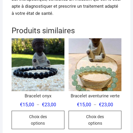
apte à diagnostiquer et prescrire un traitement adapté
à votre état de santé.
Produits similaires
Bracelet onyx
Bracelet aventurine verte
Plage
Plage
€
15,00
€
23,00
€
15,00
€
23,00
–
–
de
de
Ce
Ce
prix :
prix :
Choix des
Choix des
€15,00
€15,00
produit
produ
à
à
options
options
€23,00
€23,00
a
a