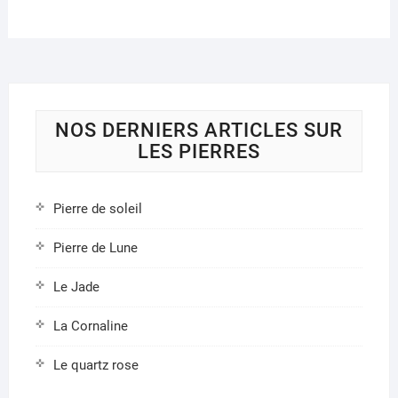
optio
peuvent
peuve
être
être
choisies
chois
sur
sur
la
la
page
NOS DERNIERS ARTICLES SUR
page
du
LES PIERRES
du
produit
produ
Pierre de soleil
Pierre de Lune
Le Jade
La Cornaline
Le quartz rose