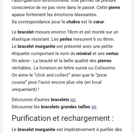
l’auto-guérison émotionnelle. Elle permet de prendre
conscience de ne pas vivre dans le passé. Cette
pierre
apaise fortement les émotions blessantes.
Sa correspondance pour le
chakra
est le
cœur
.
Le
bracelet
mesure environ 18cm et est monté sur un
élastique résistant. Les
perles
mesurent 6 ou 8mm.
Le
bracelet morganite
est présenté avec une petite
étiquette comportant le nom du
minéral
et ses
vertus
.
On adore : La beauté et la belle qualité des
pierres
véritables. La livraison en lettre suivie ou Colissimo.
On aime le “click and collect” ainsi que le “proxi
course” pour l’avoir encore plus vite (en local
uniquement) !
Découvrez d’autres
bracelets
ici
.
Découvrez les
bracelets grandes tailles
ici
.
Purification et rechargement :
Le
bracelet morganite
est impérativement à purifier dès