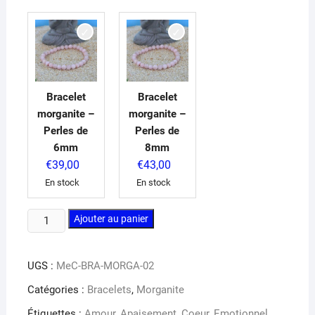
Bracelet
Bracelet
morganite –
morganite –
Perles de
Perles de
6mm
8mm
€
39,00
€
43,00
En stock
En stock
quantité
Ajouter au panier
de
Bracelet
UGS :
MeC-BRA-MORGA-02
morganite
Catégories :
Bracelets
,
Morganite
Étiquettes :
Amour
,
Apaisement
,
Coeur
,
Emotionnel