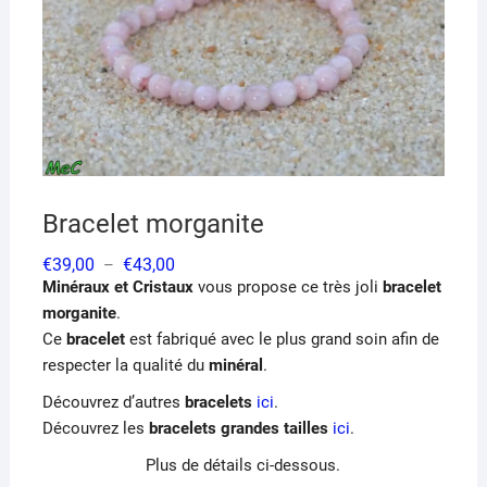
Bracelet morganite
Plage
€
39,00
€
43,00
–
de
Minéraux et Cristaux
vous propose ce très joli
bracelet
prix :
€39,00
morganite
.
à
Ce
bracelet
est fabriqué avec le plus grand soin afin de
€43,00
respecter la qualité du
minéral
.
Découvrez d’autres
bracelets
ici
.
Découvrez les
bracelets grandes tailles
ici
.
Plus de détails ci-dessous.