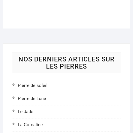
plusieurs
plusi
variations.
variat
Les
Les
options
optio
peuvent
peuve
être
être
choisies
chois
sur
sur
la
la
NOS DERNIERS ARTICLES SUR
page
page
LES PIERRES
du
du
produit
produ
Pierre de soleil
Pierre de Lune
Le Jade
La Cornaline