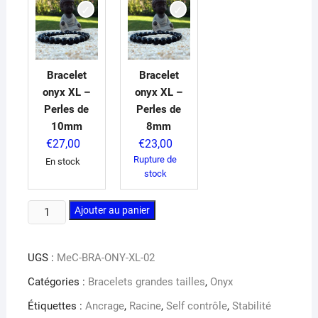
Bracelet
Bracelet
onyx XL –
onyx XL –
Perles de
Perles de
10mm
8mm
€
27,00
€
23,00
Rupture de
En stock
stock
quantité
Ajouter au panier
de
Bracelet
UGS :
MeC-BRA-ONY-XL-02
onyx
XL
Catégories :
Bracelets grandes tailles
,
Onyx
Étiquettes :
Ancrage
,
Racine
,
Self contrôle
,
Stabilité