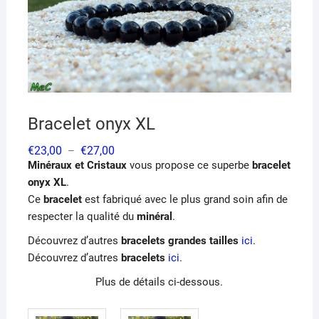
Bracelet onyx XL
Plage
€
23,00
€
27,00
–
de
Minéraux et Cristaux
vous propose ce superbe
bracelet
prix :
€23,00
onyx XL
.
à
Ce
bracelet
est fabriqué avec le plus grand soin afin de
€27,00
respecter la qualité du
minéral
.
Découvrez d’autres
bracelets grandes tailles
ici
.
Découvrez d’autres
bracelets
ici
.
Plus de détails ci-dessous.