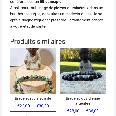
de références en
lithothérapie.
Ainsi, pour tout usage de
pierres
ou
minéraux
dans un
but thérapeutique, consultez un médecin qui est le seul
apte à diagnostiquer et prescrire un traitement adapté
à votre état de santé.
Produits similaires
Bracelet rubis zoïsite
Bracelet obsidienne
argentée
Plage
€
22,00
€
30,00
–
de
Plage
€
28,00
€
36,00
–
Ce
prix :
de