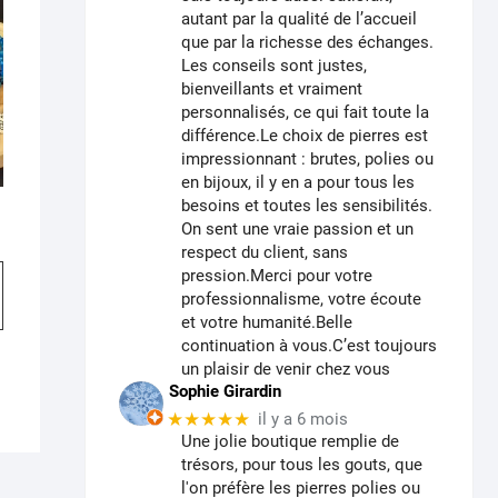
autant par la qualité de l’accueil
que par la richesse des échanges.
Les conseils sont justes,
bienveillants et vraiment
personnalisés, ce qui fait toute la
différence.Le choix de pierres est
impressionnant : brutes, polies ou
en bijoux, il y en a pour tous les
besoins et toutes les sensibilités.
On sent une vraie passion et un
respect du client, sans
Ce
pression.Merci pour votre
produit
professionnalisme, votre écoute
a
et votre humanité.Belle
continuation à vous.C’est toujours
plusieurs
un plaisir de venir chez vous
variations.
Sophie Girardin
Les
★★★★★
il y a 6 mois
options
Une jolie boutique remplie de
peuvent
trésors, pour tous les gouts, que
être
l'on préfère les pierres polies ou