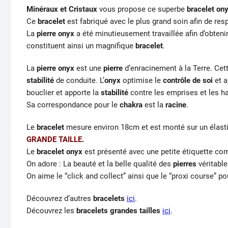
Minéraux et Cristaux
vous propose ce superbe
bracelet on
Ce
bracelet
est fabriqué avec le plus grand soin afin de res
La
pierre onyx
a été minutieusement travaillée afin d’obteni
constituent ainsi un magnifique
bracelet
.
La
pierre onyx
est une
pierre
d’enracinement à la Terre. Cet
stabilité
de conduite. L’
onyx
optimise le
contrôle de soi
et a
bouclier et apporte la
stabilité
contre les emprises et les h
Sa correspondance pour le
chakra
est la
racine
.
Le
bracelet
mesure environ 18cm et est monté sur un élast
GRANDE TAILLE.
Le
bracelet onyx
est présenté avec une petite étiquette c
On adore : La beauté et la belle qualité des
pierres
véritable
On aime le “click and collect” ainsi que le “proxi course” po
Découvrez d’autres
bracelets
ici
.
Découvrez les
bracelets grandes tailles
ici
.