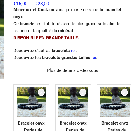
Plage
€
15,00
€
23,00
–
de
Minéraux et Cristaux
vous propose ce superbe
bracelet
prix :
€15,00
onyx
.
à
Ce
bracelet
est fabriqué avec le plus grand soin afin de
€23,00
respecter la qualité du
minéral
.
DISPONIBLE EN GRANDE TAILLE.
Découvrez d’autres
bracelets
ici
.
Découvrez les
bracelets grandes tailles
ici
.
Plus de détails ci-dessous.
Bracelet onyx
Bracelet onyx
Bracelet onyx
– Perles de
– Perles de
– Perles de