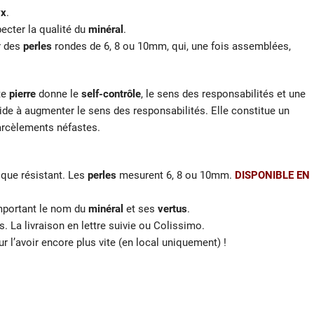
yx
.
pecter la qualité du
minéral
.
r des
perles
rondes de 6, 8 ou 10mm, qui, une fois assemblées,
te
pierre
donne le
self-contrôle
, le sens des responsabilités et une
ide à augmenter le sens des responsabilités. Elle constitue un
arcèlements néfastes.
ique résistant. Les
perles
mesurent 6, 8 ou 10mm.
DISPONIBLE EN
omportant le nom du
minéral
et ses
vertus
.
s. La livraison en lettre suivie ou Colissimo.
ur l’avoir encore plus vite (en local uniquement) !