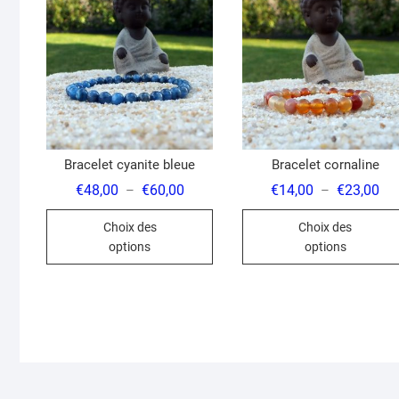
Bracelet cyanite bleue
Bracelet cornaline
Plage
Pla
€
48,00
€
60,00
€
14,00
€
23,00
–
–
de
de
Ce
prix :
prix
Choix des
Choix des
€48,00
€14
produit
à
à
options
options
€60,00
€23
a
plusieurs
variations.
Les
options
peuvent
être