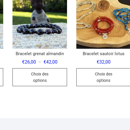
Bracelet grenat almandin
Bracelet sautoir lotus
ge
Plage
€
26,00
€
42,00
€
32,00
–
de
Ce
Ce
 :
prix :
Choix des
Choix des
,00
€26,00
produit
produit
à
options
options
,00
€42,00
a
a
plusieurs
plusieurs
variations.
variations.
Les
Les
options
options
peuvent
peuvent
être
être