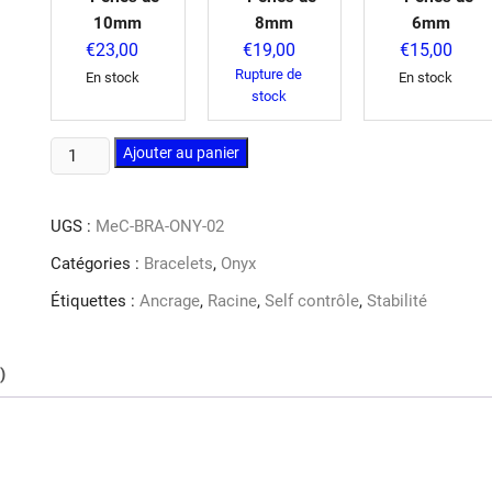
10mm
8mm
6mm
€
23,00
€
19,00
€
15,00
Rupture de
En stock
En stock
stock
quantité
Ajouter au panier
de
Bracelet
UGS :
MeC-BRA-ONY-02
onyx
Catégories :
Bracelets
,
Onyx
Étiquettes :
Ancrage
,
Racine
,
Self contrôle
,
Stabilité
)