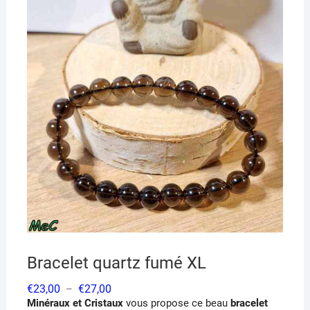
Bracelet quartz fumé XL
Plage
€
23,00
€
27,00
–
de
Minéraux et Cristaux
vous propose ce beau
bracelet
prix :