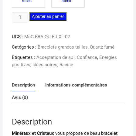
stock
stock
quantité
Ajouter au panier
de
Bracelet
UGS :
MeC-BRA-QU-FU-XL-02
quartz
fumé
Catégories :
Bracelets grandes tailles
,
Quartz fumé
XL
Étiquettes :
Acceptation de soi
,
Confiance
,
Energies
positives
,
Idées noires
,
Racine
Description
Informations complémentaires
Avis (0)
Description
Minéraux et Cristaux
vous propose ce beau
bracelet