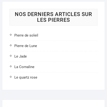
chois
sur
la
NOS DERNIERS ARTICLES SUR
page
LES PIERRES
du
produ
Pierre de soleil
Pierre de Lune
Le Jade
La Cornaline
Le quartz rose