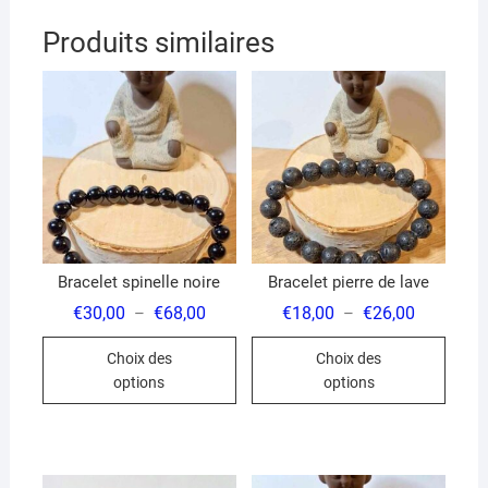
Produits similaires
Bracelet spinelle noire
Bracelet pierre de lave
Plage
Plage
€
30,00
€
68,00
€
18,00
€
26,00
–
–
de
de
Ce
Ce
prix :
prix :
Choix des
Choix des
€30,00
€18,00
produit
produ
à
à
options
options
€68,00
€26,00
a
a
plusieurs
plusi
variations.
variat
Les
Les