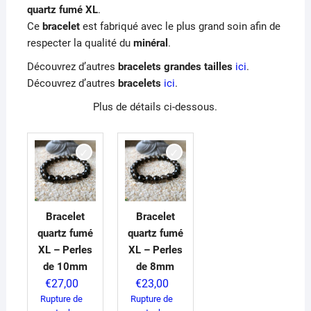
€23,00
quartz fumé XL
.
à
Ce
bracelet
est fabriqué avec le plus grand soin afin de
€27,00
respecter la qualité du
minéral
.
Découvrez d’autres
bracelets grandes tailles
ici
.
Découvrez d’autres
bracelets
ici
.
Plus de détails ci-dessous.
Bracelet
Bracelet
quartz fumé
quartz fumé
XL – Perles
XL – Perles
de 10mm
de 8mm
€
27,00
€
23,00
Rupture de
Rupture de