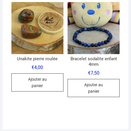
Les
optio
peuve
être
chois
sur
la
page
du
Unakite pierre roulée
Bracelet sodalite enfant
4mm
produ
€
4,00
€
7,50
Ajouter au
Ajouter au
panier
panier