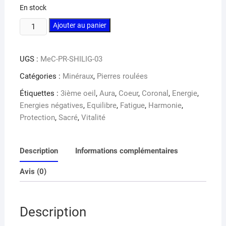
En stock
quantité
Ajouter au panier
de
Shiva
UGS :
MeC-PR-SHILIG-03
lingam
pierre
Catégories :
Minéraux
,
Pierres roulées
roulée
Étiquettes :
3ième oeil
,
Aura
,
Coeur
,
Coronal
,
Energie
,
Energies négatives
,
Equilibre
,
Fatigue
,
Harmonie
,
Protection
,
Sacré
,
Vitalité
Description
Informations complémentaires
Avis (0)
Description