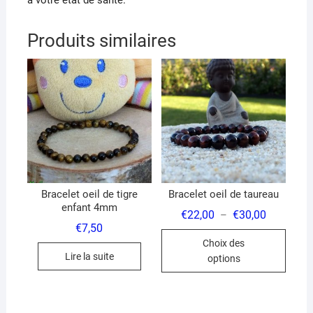
à votre état de santé.
Produits similaires
Bracelet oeil de tigre
Bracelet oeil de taureau
enfant 4mm
Plage
€
22,00
€
30,00
–
de
€
7,50
Ce
prix :
Choix des
€22,00
produ
à
Lire la suite
options
€30,00
a
plusi
variat