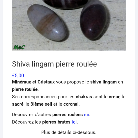
Shiva lingam pierre roulée
€
5,00
Minéraux et Cristaux
vous propose le
shiva lingam
en
pierre roulée
.
Ses correspondances pour les
chakras
sont le
cœur
, le
sacré
, le
3ième oeil
et le
coronal
.
Découvrez d’autres
pierres roulées
ici
.
Découvrez les
pierres brutes
ici
.
Plus de détails ci-dessous.