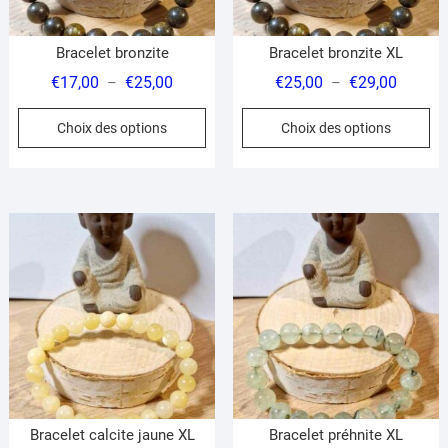
page
pa
du
du
Bracelet bronzite
Bracelet bronzite XL
produit
pr
Plage
Plage
€
17,00
€
25,00
€
25,00
€
29,00
–
–
de
de
Ce
Ce
Choix des options
Choix des options
prix :
prix :
produit
pr
€17,00
€25,00
a
a
à
à
plusieurs
pl
€25,00
€29,00
variations.
var
Les
Le
options
op
peuvent
pe
être
êt
choisies
ch
sur
su
la
la
page
pa
du
du
Bracelet calcite jaune XL
Bracelet préhnite XL