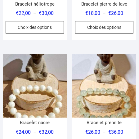
Bracelet héliotrope
Bracelet pierre de lave
Plage
Plage
€
22,00
€
30,00
€
18,00
€
26,00
–
–
de
de
Ce
Ce
Choix des options
Choix des options
prix :
prix :
produit
pr
€22,00
€18,00
a
a
à
à
plusieurs
pl
€30,00
€26,00
variations.
var
Les
Le
options
op
peuvent
pe
être
êt
choisies
ch
sur
su
la
la
page
pa
du
du
Bracelet nacre
Bracelet préhnite
produit
pr
Plage
Plage
€
24,00
€
32,00
€
26,00
€
36,00
–
–
de
de