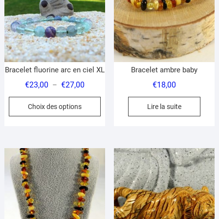
êt
ch
su
la
pa
du
Bracelet fluorine arc en ciel XL
Bracelet ambre baby
pr
Plage
€
23,00
€
27,00
€
18,00
–
de
Ce
Choix des options
Lire la suite
prix :
produit
€23,00
a
à
plusieurs
€27,00
variations.
Les
options
peuvent
être
choisies
sur