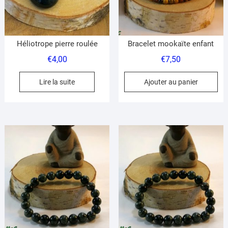
su
la
pa
du
Héliotrope pierre roulée
Bracelet mookaïte enfant
pr
€
4,00
€
7,50
Lire la suite
Ajouter au panier