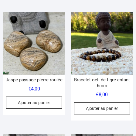
à
€31,00
pl
variations.
€27,00
var
Les
Le
options
op
peuvent
pe
être
êt
choisies
ch
sur
su
la
la
page
pa
du
du
produit
Jaspe paysage pierre roulée
Bracelet oeil de tigre enfant
pr
6mm
€
4,00
€
8,00
Ajouter au panier
Ajouter au panier