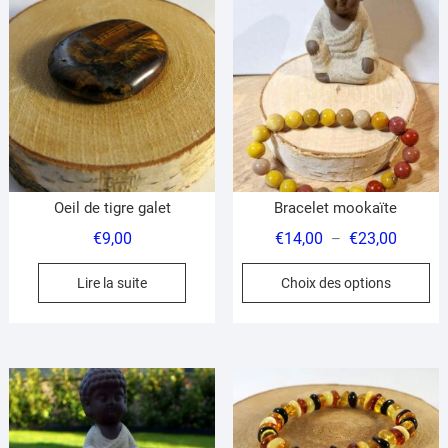
Les
Le
options
op
peuvent
pe
être
êt
choisies
ch
sur
su
la
la
page
pa
du
du
Oeil de tigre galet
Bracelet mookaïte
produit
pr
Plage
€
9,00
€
14,00
€
23,00
–
de
Ce
Lire la suite
Choix des options
prix :
pr
€14,00
a
à
pl
€23,00
var
Le
op
pe