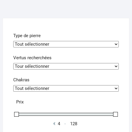
Les
options
peuvent
être
choisies
Type de pierre
sur
la
page
Vertus recherchées
du
produit
Chakras
Prix
€
-
Minimum Price
Maximum Price