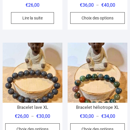
produit
pr
Plage
€
26,00
€
36,00
€
40,00
–
de
Ce
Lire la suite
Choix des options
prix :
pr
€36,00
a
à
pl
€40,00
var
Le
op
pe
êt
ch
su
la
pa
du
Bracelet lave XL
Bracelet héliotrope XL
pr
Plage
Plage
€
26,00
€
30,00
€
30,00
€
34,00
–
–
de
de
Ce
Ce
Choix des options
Choix des options
prix :
prix :