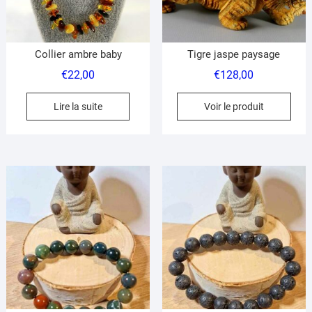
la
page
du
Collier ambre baby
Tigre jaspe paysage
produit
€
22,00
€
128,00
Lire la suite
Voir le produit