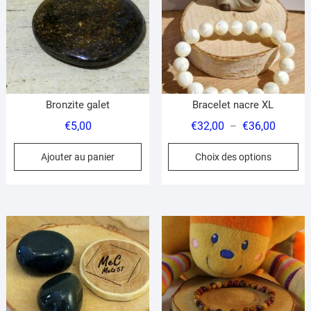
Bronzite galet
Bracelet nacre XL
Plage
€
5,00
€
32,00
€
36,00
–
de
Ce
Ajouter au panier
Choix des options
prix :
pr
€32,00
a
à
pl
€36,00
var
Le
op
pe
êt
ch