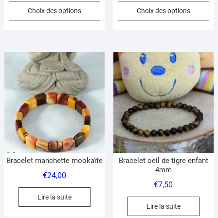
Ce
Ce
Choix des options
Choix des options
prix :
prix :
produit
pr
€24,00
€26,00
a
a
à
à
plusieurs
pl
€32,00
€36,00
variations.
var
Les
Le
options
op
peuvent
pe
être
êt
choisies
ch
sur
su
la
la
page
pa
du
du
Bracelet manchette mookaïte
Bracelet oeil de tigre enfant
produit
pr
4mm
€
24,00
€
7,50
Lire la suite
Lire la suite