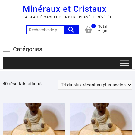
Minéraux et Cristaux
LA BEAUTÉ CACHÉE DE NOTRE PLANÈTE RÉVÉLÉE
0
Total
Recherche
€0,00
pour :
Catégories
Trié
40 résultats affichés
du
plus
récent
au
plus
ancien