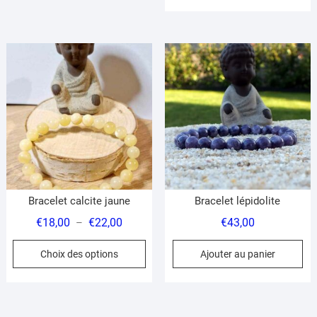
Bracelet calcite jaune
Bracelet lépidolite
Plage
€
18,00
€
22,00
€
43,00
–
de
Ce
Choix des options
Ajouter au panier
prix :
produit
€18,00
a
à
plusieurs
€22,00
variations.