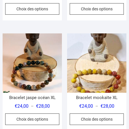
de
de
Ce
Ce
Choix des options
Choix des options
prix :
prix :
produit
pr
€33,00
€20,00
a
a
à
à
plusieurs
pl
€37,00
€33,00
variations.
var
Les
Le
options
op
peuvent
pe
être
êt
choisies
ch
sur
su
la
la
page
pa
du
du
Bracelet jaspe océan XL
Bracelet mookaïte XL
produit
pr
Plage
Plage
€
24,00
€
28,00
€
24,00
€
28,00
–
–
de
de
Ce
Ce
Choix des options
Choix des options
prix :
prix :
produit
pr
€24,00
€24,00
a
a