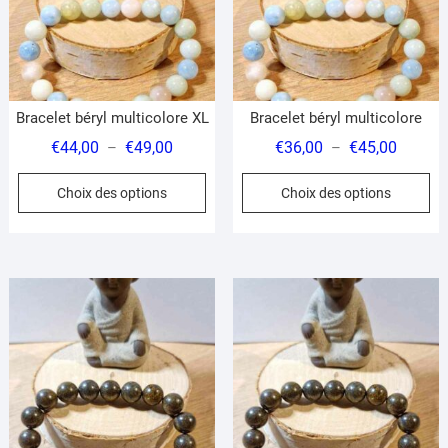
Bracelet béryl multicolore XL
Bracelet béryl multicolore
Plage
Plage
€
44,00
€
49,00
€
36,00
€
45,00
–
–
de
de
Ce
Ce
Choix des options
Choix des options
prix :
prix :
produit
pr
€44,00
€36,00
a
a
à
à
plusieurs
pl
€49,00
€45,00
variations.
var
Les
Le
options
op
peuvent
pe
être
êt
choisies
ch
sur
su
la
la