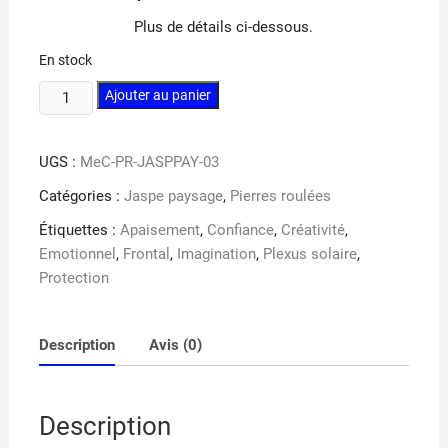
Plus de détails ci-dessous.
En stock
quantité
Ajouter au panier
de
Jaspe
UGS :
MeC-PR-JASPPAY-03
paysage
pierre
Catégories :
Jaspe paysage
,
Pierres roulées
roulée
Étiquettes :
Apaisement
,
Confiance
,
Créativité
,
Emotionnel
,
Frontal
,
Imagination
,
Plexus solaire
,
Protection
Description
Avis (0)
Description