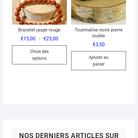
Bracelet jaspe rouge
Tourmaline noire pierre
roulée
Plage
€
15,00
€
23,00
–
de
€
3,50
Ce
prix :
Choix des
€15,00
produit
à
Ajouter au
options
€23,00
a
panier
plusieurs
variations.
Les
options
peuvent
être
choisies
sur
la
NOS DERNIERS ARTICLES SUR
page