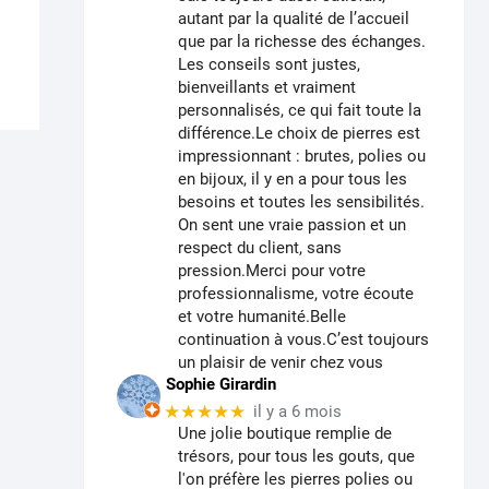
plusieurs
autant par la qualité de l’accueil
variations.
que par la richesse des échanges.
Les
Les conseils sont justes,
options
bienveillants et vraiment
personnalisés, ce qui fait toute la
peuvent
différence.Le choix de pierres est
être
impressionnant : brutes, polies ou
choisies
en bijoux, il y en a pour tous les
sur
besoins et toutes les sensibilités.
la
On sent une vraie passion et un
page
respect du client, sans
du
pression.Merci pour votre
professionnalisme, votre écoute
produit
et votre humanité.Belle
continuation à vous.C’est toujours
un plaisir de venir chez vous
Sophie Girardin
★★★★★
il y a 6 mois
Une jolie boutique remplie de
trésors, pour tous les gouts, que
l'on préfère les pierres polies ou