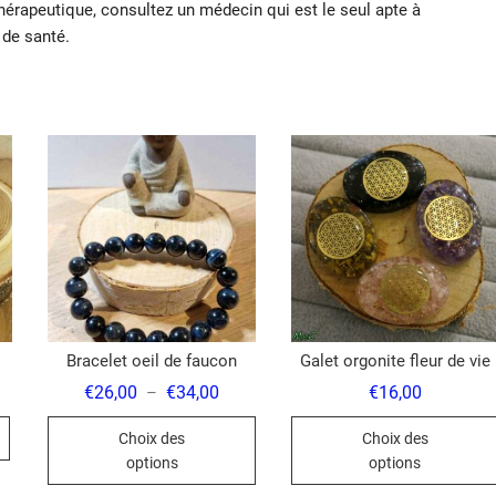
hérapeutique, consultez un médecin qui est le seul apte à
 de santé.
Bracelet oeil de faucon
Galet orgonite fleur de vie
Plage
€
26,00
€
34,00
€
16,00
–
de
Ce
prix :
Choix des
Choix des
€26,00
produit
à
options
options
€34,00
a