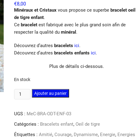
€
8,00
Minéraux et Cristaux
vous propose ce superbe
bracelet oeil
de tigre enfant
.
Ce
bracelet
est fabriqué avec le plus grand soin afin de
respecter la qualité du
minéral
.
Découvrez d’autres
bracelets
ici
.
Découvrez d’autres
bracelets enfants
ici
.
Plus de détails ci-dessous.
En stock
quantité
Ajouter au panier
de
Bracelet
UGS :
MeC-BRA-ODT-ENF-03
oeil
de
Catégories :
Bracelets enfant
,
Oeil de tigre
tigre
Étiquettes :
Amitié
,
Courage
,
Dynamisme
,
Energie
,
Energies
enfant