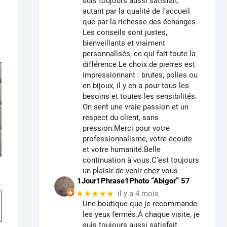
suis toujours aussi satisfait,
autant par la qualité de l’accueil
que par la richesse des échanges.
Les conseils sont justes,
bienveillants et vraiment
personnalisés, ce qui fait toute la
différence.Le choix de pierres est
impressionnant : brutes, polies ou
en bijoux, il y en a pour tous les
besoins et toutes les sensibilités.
On sent une vraie passion et un
respect du client, sans
pression.Merci pour votre
professionnalisme, votre écoute
et votre humanité.Belle
continuation à vous.C’est toujours
un plaisir de venir chez vous
1Jour1Phrase1Photo “Abigor” 57
★★★★★
Ce
il y a 4 mois
Une boutique que je recommande
produit
les yeux fermés.À chaque visite, je
a
suis toujours aussi satisfait,