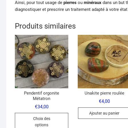
Ainsi, pour tout usage de
pierres
ou
minéraux
dans un but t
diagnostiquer et prescrire un traitement adapté à votre état
Produits similaires
Pendentif orgonite
Unakite pierre roulée
Métatron
€
4,00
€
34,00
Ajouter au panier
Ce
Choix des
produit
options