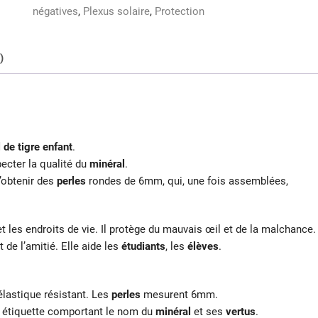
négatives
,
Plexus solaire
,
Protection
6mm
)
l de tigre enfant
.
pecter la qualité du
minéral
.
d’obtenir des
perles
rondes de 6mm, qui, une fois assemblées,
t les endroits de vie. Il protège du mauvais œil et de la malchance.
de l’amitié. Elle aide les
étudiants
, les
élèves
.
lastique résistant. Les
perles
mesurent 6mm.
e étiquette comportant le nom du
minéral
et ses
vertus
.